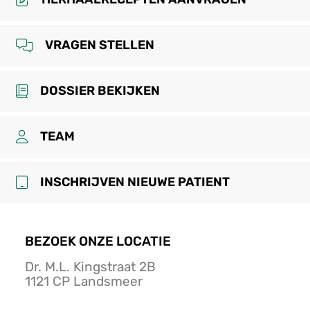
e
u
l
VRAGEN STELLEN
n
a
DOSSIER BEKIJKEN
a
r
TEAM
INSCHRIJVEN NIEUWE PATIENT
C
BEZOEK ONZE LOCATIE
o
Dr. M.L. Kingstraat
2B
n
1121 CP
Landsmeer
t