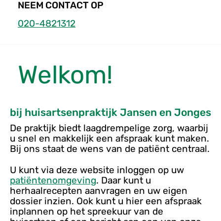
a
NEEM CONTACT OP
c
020-4821312
t
g
e
Welkom!
g
e
v
e
bij huisartsenpraktijk Jansen en Jonges
n
De praktijk biedt laagdrempelige zorg, waarbij
s
u snel en makkelijk een afspraak kunt maken.
Bij ons staat de wens van de patiënt centraal.
U kunt via deze website inloggen op uw
patiëntenomgeving
. Daar kunt u
herhaalrecepten aanvragen en uw eigen
dossier inzien. Ook kunt u hier een afspraak
inplannen op het spreekuur van de