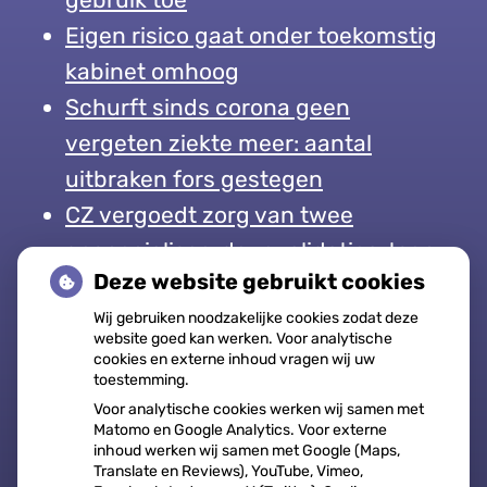
Eigen risico gaat onder toekomstig
kabinet omhoog
Schurft sinds corona geen
vergeten ziekte meer: aantal
uitbraken fors gestegen
CZ vergoedt zorg van twee
gespecialiseerde revalidatieartsen
Deze website gebruikt cookies
niet meer
Wij gebruiken noodzakelijke cookies zodat deze
website goed kan werken. Voor analytische
cookies en externe inhoud vragen wij uw
toestemming.
Openingstijden
Voor analytische cookies werken wij samen met
Matomo en Google Analytics. Voor externe
inhoud werken wij samen met Google (Maps,
Maandag:
08:00 - 17:00
Translate en Reviews), YouTube, Vimeo,