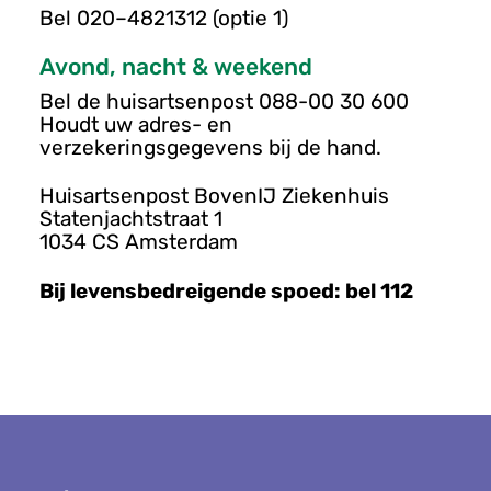
u
Bel 020–4821312 (optie 1)
Avond, nacht & weekend
Bel de huisartsenpost 088-00 30 600
Houdt uw adres- en
verzekeringsgegevens bij de hand.
Huisartsenpost BovenIJ Ziekenhuis
Statenjachtstraat 1
1034 CS Amsterdam
Bij levensbedreigende spoed: b
el 112