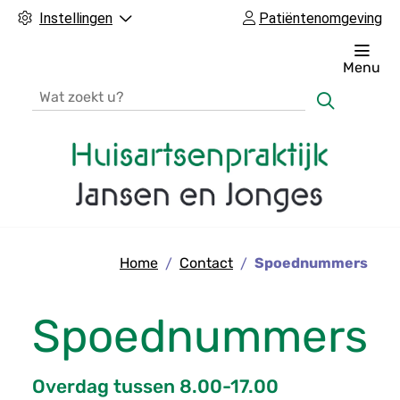
Instellingen
Patiëntenomgeving
Menu
Zoeken
H
o
Home
Contact
Spoednummers
o
f
d
Spoednummers
m
e
Overdag tussen 8.00-17.00
n