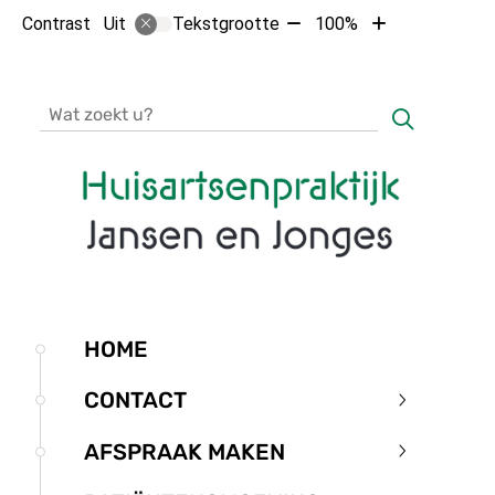
Tekst
Tekst
Contrast
Tekstgrootte
100%
Uit
verkleinen
vergroten
met
met
10%
10%
Zoeken
Hoofdmenu
HOME
CONTACT
Contact
submenu
AFSPRAAK MAKEN
Afspraak
maken