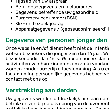
Tijdstip van uw afspraak;
Betalingsgegevens en factuuradres;
Gegevens betreffende uw gezondheid;
Burgerservicenummer (BSN);
Klik- en bezoekgedrag;
Apparaatgegevens / (gepseudonimiseerd) I
Gegevens van personen jonger dan 
Onze website en/of dienst heeft niet de intent
websitebezoekers die jonger zijn dan 16 jaar. W
bezoeker ouder dan 16 is. Wij raden ouders dan o
activiteiten van hun kinderen, om zo te voork
worden zonder ouderlijke toestemming. Als u er
toestemming persoonlijke gegevens hebben ve
contact met ons op.
Verstrekking aan derden
Uw gegevens worden uitdrukkelijk niet aan derd
betrokken zijn bij de uitvoering van de overeen
wettelijke bepaling ons hiertoe verplicht. De pa