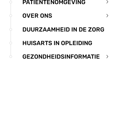
PATIËNTENOMGEVING
submenu
Patiënten
submenu
OVER ONS
Over
ons
DUURZAAMHEID IN DE ZORG
submenu
HUISARTS IN OPLEIDING
GEZONDHEIDSINFORMATIE
Gezondheid
submenu