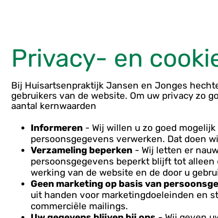
Privacy- en cooki
Bij Huisartsenpraktijk Jansen en Jonges hechte
gebruikers van de website. Om uw privacy zo g
aantal kernwaarden
Informeren
- Wij willen u zo goed mogelij
persoonsgegevens verwerken. Dat doen wij 
Verzameling beperken
- Wij letten er nau
persoonsgegevens beperkt blijft tot alleen
werking van de website en de door u gebru
Geen marketing op basis van persoonsg
uit handen voor marketingdoeleinden en st
commerciële mailings.
Uw gegevens blijven bij ons
- Wij geven u