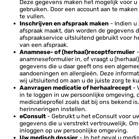
Deze gegevens maken het mogelijk voor u 
gebruiken. Door een account aan te maken 
te vullen.
Inschrijven en afspraak maken
- Indien u 
afspraak maakt, dan worden de gegevens die
afspraakservice uitsluitend gebruikt voor 
van een afspraak.
Anamnese- of (herhaal)receptformulier
-
anamneseformulier in, of vraagt u (herhaal
gegevens die u daar geeft ons een algemee
aandoeningen en allergieën. Deze informat
wij uitsluitend om aan u de juiste zorg te 
Aanvragen medicatie of herhaalrecept
- 
in te loggen in uw persoonlijke omgeving, da
medicatieprofiel zoals dat bij ons bekend i
herinneringen instellen.
eConsult
- Gebruikt u het eConsult voor 
gegevens die u verstrekt vertrouwelijk. O
inloggen op uw persoonlijke omgeving.
Uw medisch dossier
- In het geval u med