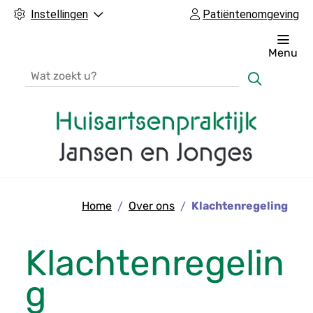
Instellingen
Patiëntenomgeving
Menu
Zoeken
H
o
Home
Over ons
Klachtenregeling
o
f
d
Klachtenregelin
m
g
e
n