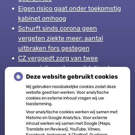
Eigen risico gaat onder toekomstig
kabinet omhoog
Schurft sinds corona geen
vergeten ziekte meer: aantal
uitbraken fors gestegen
CZ vergoedt zorg van twee
gespecialiseerde revalidatieartsen
Deze website gebruikt cookies
niet meer
Wij gebruiken noodzakelijke cookies zodat deze
website goed kan werken. Voor analytische
cookies en externe inhoud vragen wij uw
toestemming.
Openingstijden
Voor analytische cookies werken wij samen met
Matomo en Google Analytics. Voor externe
inhoud werken wij samen met Google (Maps,
Maandag:
08:00 - 17:00
Translate en Reviews), YouTube, Vimeo,
Facebook, Instagram, X (Twitter), Qualizorg,