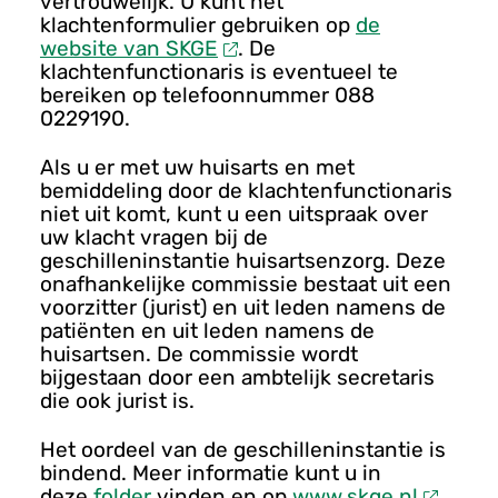
vertrouwelijk. U kunt het
klachtenformulier gebruiken op
de
website van SKGE
. De
klachtenfunctionaris is eventueel te
bereiken op telefoonnummer 088
0229190.
Als u er met uw huisarts en met
bemiddeling door de klachtenfunctionaris
niet uit komt, kunt u een uitspraak over
uw klacht vragen bij de
geschilleninstantie huisartsenzorg. Deze
onafhankelijke commissie bestaat uit een
voorzitter (jurist) en uit leden namens de
patiënten en uit leden namens de
huisartsen. De commissie wordt
bijgestaan door een ambtelijk secretaris
die ook jurist is.
Het oordeel van de geschilleninstantie is
bindend. Meer informatie kunt u in
deze
folder
vinden en op
www.skge.nl
.