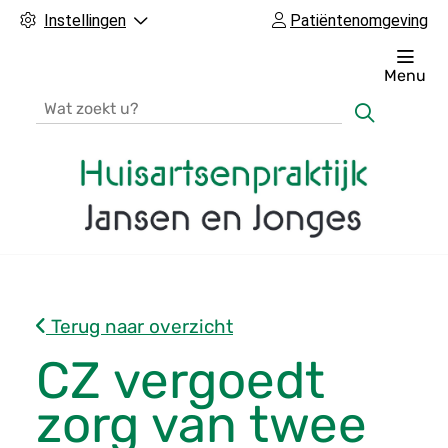
Instellingen
Patiëntenomgeving
Menu
Zoeken
H
o
o
Terug naar overzicht
f
d
CZ vergoedt
m
zorg van twee
e
n